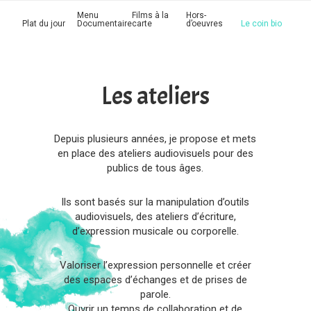
Skip
Skip
Skip
Menu
Films à la
Hors-
to
to
to
Plat du jour
Documentaire
carte
d’oeuvres
Le coin bio
primary
main
footer
navigation
content
Les ateliers
Depuis plusieurs années, je propose et mets
en place des ateliers audiovisuels pour
des
publics de tous âges.
Ils sont basés sur
la manipulation d’outils
audiovisuels, des ateliers d’écriture,
d’expression musicale ou corporelle.
Valoriser l’expression personnelle et créer
des espaces d’échanges et de prises de
parole.
Ouvrir un temps de collaboration et de